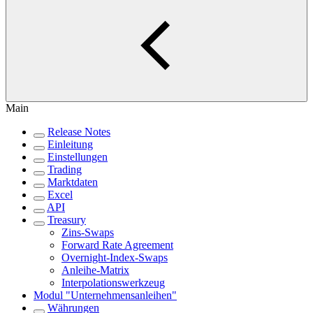
Main
Release Notes
Einleitung
Einstellungen
Trading
Marktdaten
Excel
API
Treasury
Zins-Swaps
Forward Rate Agreement
Overnight-Index-Swaps
Anleihe-Matrix
Interpolationswerkzeug
Modul "Unternehmensanleihen"
Währungen