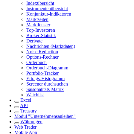
Indexübersicht
Instrumentenübersicht
Konjunktur-Indikatoren
Marktseiten
Marktfenster
Top-Investoren
Broker-Statistik
Derivate
Nachrichten (Marktdaten)
Noise Reduction
Options-Rechner
Orderbuch
Orderbuch-Diagramm
Portfolio-Tracker
Ertrags-Histogramm
Screener durchsuchen
Saisonalitäts-Matrix
Watchlist
Excel
API
Treasury
Modul "Unternehmensanleihen"
Währungen
Web Trader
Mobile App