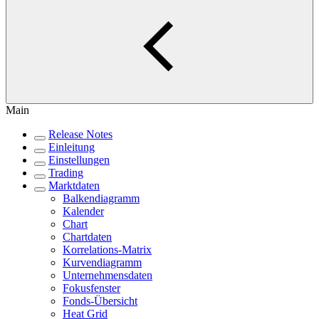
Main
Release Notes
Einleitung
Einstellungen
Trading
Marktdaten
Balkendiagramm
Kalender
Chart
Chartdaten
Korrelations-Matrix
Kurvendiagramm
Unternehmensdaten
Fokusfenster
Fonds-Übersicht
Heat Grid