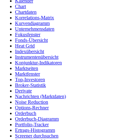
Kalender
Chart
Chartdaten
Korrelations-Matrix
Kurvendiagramm
Unternehmensdaten
Fokusfenster
Fonds-Übersicht
Heat Grid
Indexübersicht
Instrumentenübersicht
Konjunktur-Indikatoren
Marktseiten
Marktfenster
Top-Investoren
Broker-Statistik
Derivate
Nachrichten (Marktdaten)
Noise Reduction
Options-Rechner
Orderbuch
Orderbuch-Diagramm
Portfolio-Tracker
Ertrags-Histogramm
Screener durchsuchen