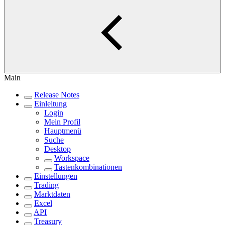
Main
Release Notes
Einleitung
Login
Mein Profil
Hauptmenü
Suche
Desktop
Workspace
Tastenkombinationen
Einstellungen
Trading
Marktdaten
Excel
API
Treasury